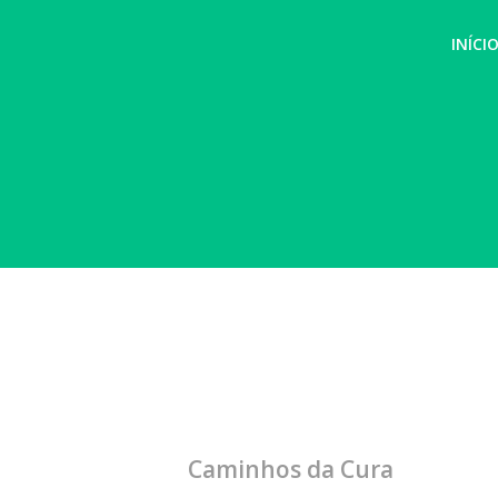
Pular
para
INÍCI
o
conteúdo
Caminhos da Cura