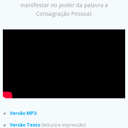
manifestar no poder da palavra a
Consagração Pessoal:
►
Versão MP3
;
►
Versão Texto
(leitura e impressão)