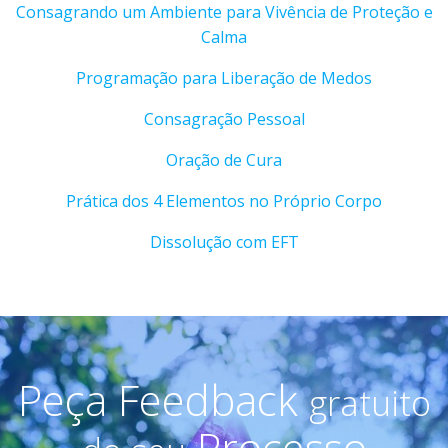
Consagrando um Ambiente para Vivência de Proteção e
Calma
Programação para Liberação de Medos
Consagração Pessoal
Oração de Cura
Prática dos 4 Elementos no Próprio Corpo
Dissolução com EFT
Peça Feedback
gratuito
Processo